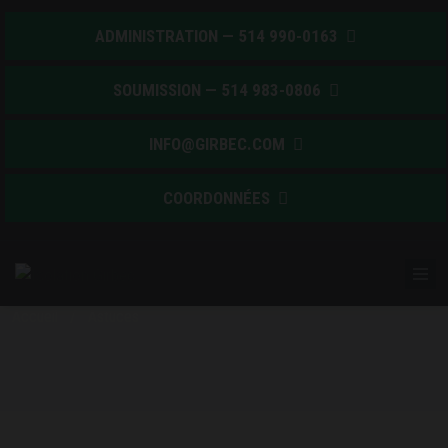
ADMINISTRATION — 514 990-0163
SOUMISSION — 514 983-0806
INFO@GIRBEC.COM
COORDONNÉES
ASTUCES CONSOMMATEUR
Isolation Girbec
Accueil
/
Astuces