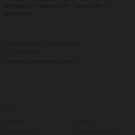
Saint-Hippolyte — Sainte-Sophie — Sainte-Agathe —
Morin-Heights
© Isolation Girbec 2026 - Tous droits réservés
R.B.Q.: 2756-9128-41
Création wet hébergement Web :
Créomax inc.
ACCÈS RAPIDE
ISOLATION
À PROPOS
INSONORISATION
AIDE ET SUBVENTIONS