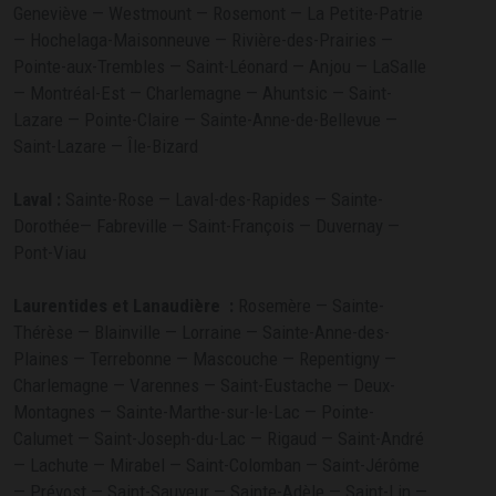
Geneviève — Westmount — Rosemont — La Petite-Patrie
— Hochelaga-Maisonneuve — Rivière-des-Prairies —
Pointe-aux-Trembles — Saint-Léonard — Anjou — LaSalle
— Montréal-Est — Charlemagne — Ahuntsic — Saint-
Lazare — Pointe-Claire — Sainte-Anne-de-Bellevue —
Saint-Lazare — Île-Bizard
Laval :
Sainte-Rose — Laval-des-Rapides — Sainte-
Dorothée— Fabreville — Saint-François — Duvernay —
Pont-Viau
Laurentides et Lanaudière
:
Rosemère — Sainte-
Thérèse — Blainville — Lorraine — Sainte-Anne-des-
Plaines — Terrebonne — Mascouche — Repentigny —
Charlemagne — Varennes — Saint-Eustache — Deux-
Montagnes — Sainte-Marthe-sur-le-Lac — Pointe-
Calumet — Saint-Joseph-du-Lac — Rigaud — Saint-André
— Lachute — Mirabel — Saint-Colomban — Saint-Jérôme
— Prévost — Saint-Sauveur — Sainte-Adèle — Saint-Lin —