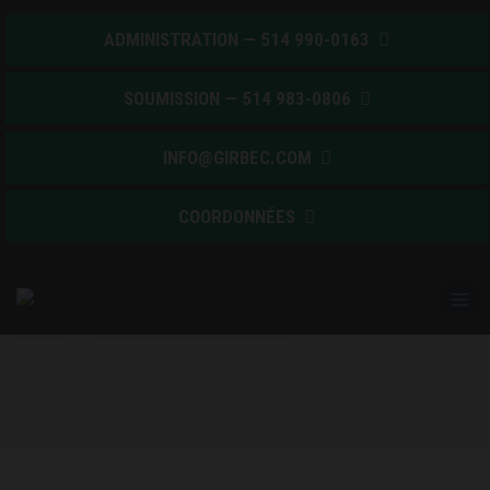
ADMINISTRATION — 514 990-0163
SOUMISSION — 514 983-0806
INFO@GIRBEC.COM
COORDONNÉES
SERVICES AUX PROFESSIONNELS
Isolation Girbec - Commercial
Accueil
/
Services aux professionnels