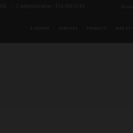
806
Administration : 514 990-0163
|
Servic
À PROPOS
SERVICES
PRODUITS
AIDE ET