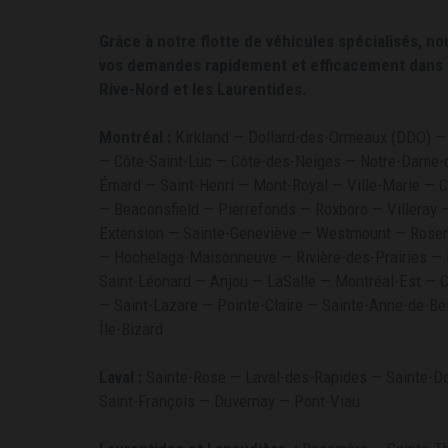
Grâce à notre flotte de véhicules spécialisés, n
vos demandes rapidement et efficacement dans l
Rive-Nord et les Laurentides.
Montréal :
Kirkland — Dollard-des-Ormeaux (DDO) — 
— Côte-Saint-Luc — Côte-des-Neiges — Notre-Dame-d
Émard — Saint-Henri — Mont-Royal — Ville-Marie — Ca
— Beaconsfield — Pierrefonds — Roxboro — Villeray 
Extension — Sainte-Geneviève — Westmount — Rosem
— Hochelaga-Maisonneuve — Rivière-des-Prairies —
Saint-Léonard — Anjou — LaSalle — Montréal-Est — 
— Saint-Lazare — Pointe-Claire — Sainte-Anne-de-Be
Île-Bizard
Laval :
Sainte-Rose — Laval-des-Rapides — Sainte-Do
Saint-François — Duvernay — Pont-Viau