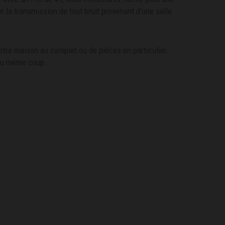
r la transmission de tout bruit provenant d’une salle
otre maison au complet ou de pièces en particulier.
 du même coup.
 bruit.
 fait vivre
de votre foyer.