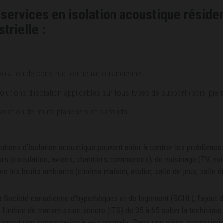
services en isolation acoustique réside
strielle :
solation de construction neuve ou ancienne
olutions d’isolation applicables sur tous types de support (bois, pierr
solation de murs, planchers et plafonds
utions d’isolation acoustique peuvent aider à contrer les problèmes 
urs (circulation, avions, chantiers, commerces), de voisinage (TV, vo
re les bruits ambiants (cinéma maison, atelier, salle de jeux, salle d
a Société canadienne d’hypothèques et de logement (SCHL), l’ajout d
 l’indice de transmission sonore (ITS) de 35 à 65 selon la technique 
tement une conversation à voix normale. Dans une pièce insonorisé