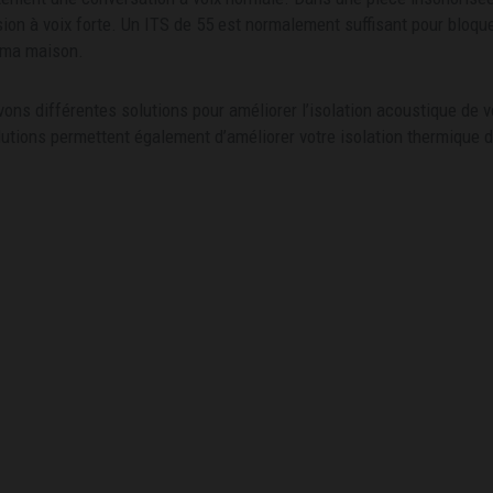
ion à voix forte. Un ITS de 55 est normalement suffisant pour bloque
éma maison.
ons différentes solutions pour améliorer l’isolation acoustique de v
utions permettent également d’améliorer votre isolation thermique
Ne restez pas victime du
La pollution sonore peut vous
un enfer quotidien au sein même 