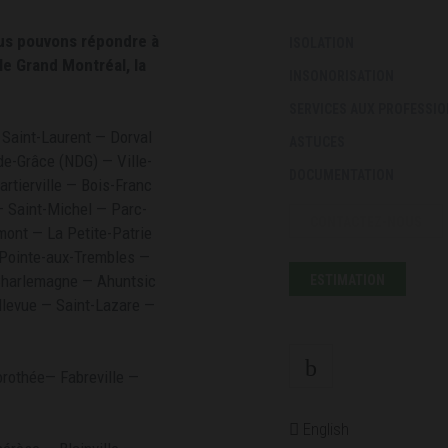
ous pouvons répondre à
ISOLATION
e Grand Montréal, la
INSONORISATION
SERVICES AUX PROFESSI
Saint-Laurent — Dorval
ASTUCES
e-Grâce (NDG) — Ville-
DOCUMENTATION
rtierville — Bois-Franc
— Saint-Michel — Parc-
CONTACTEZ-NOUS
ont — La Petite-Patrie
 Pointe-aux-Trembles —
Charlemagne — Ahuntsic
ESTIMATION
llevue — Saint-Lazare —
rothée— Fabreville —
English