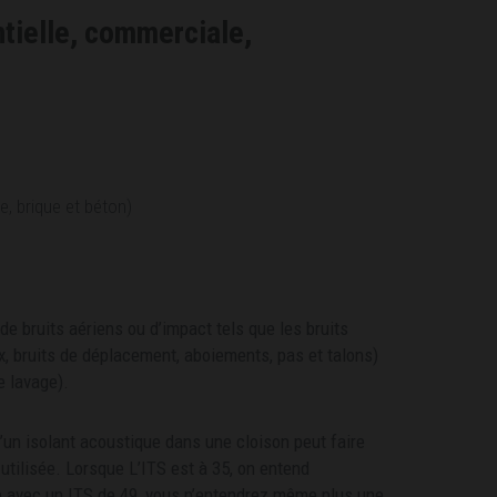
ntielle, commerciale,
e, brique et béton)
de bruits aériens ou d’impact tels que les bruits
ix, bruits de déplacement, aboiements, pas et talons)
e lavage).
’un isolant acoustique dans une cloison peut faire
utilisée. Lorsque L’ITS est à 35, on entend
e avec un ITS de 49, vous n’entendrez même plus une