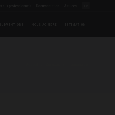
es aux professionnels
Documentation
Astuces
|
|
FR
 SUBVENTIONS
NOUS JOINDRE
ESTIMATION
Accueil
/
Services
/
Insonorisation