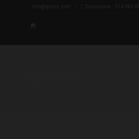
in
fo@gir
bec.com
Soumission : 514 983-0
|
INSONORISATION
Services Girbec