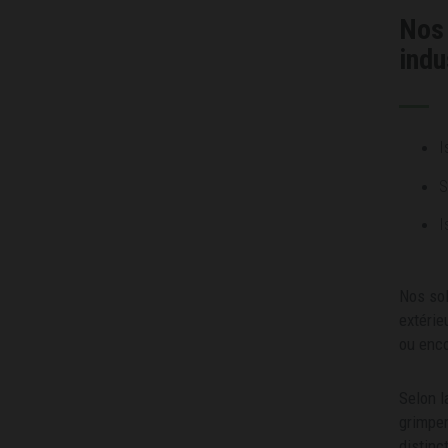
Nos 
indu
I
S
I
Nos sol
extérie
ou enco
Selon l
grimper
distinc